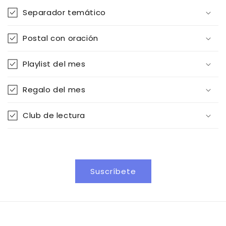
n
Separador temático
i
d
Postal con oración
o
d
Playlist del mes
e
s
Regalo del mes
p
l
Club de lectura
e
g
a
b
Suscríbete
l
e