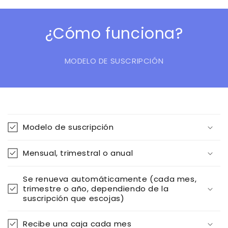
¿Cómo funciona?
MODELO DE SUSCRIPCIÓN
C
o
Modelo de suscripción
n
t
Mensual, trimestral o anual
e
n
Se renueva automáticamente (cada mes,
i
trimestre o año, dependiendo de la
d
suscripción que escojas)
o
Recibe una caja cada mes
d